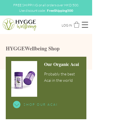
FREE SHIPPING on all orders over HKD 500.
Use discount code:
FreeShipping500
LOG IN
HYGGEWellbeing Shop
Our Organic Acai
Probably the best
Acai in the world
SHOP OUR ACAI