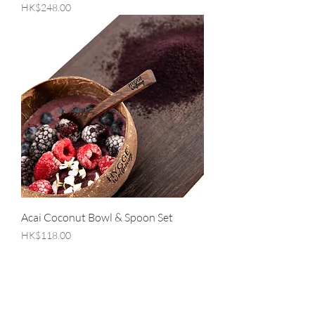
價格
HK$248.00
Acai Coconut Bowl & Spoon Set
價格
HK$118.00
SHOP OUR ORGANIC MATCHA