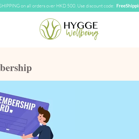
HIPPING on all orders over HKD 500. Use discount code:
FreeShipp
ership