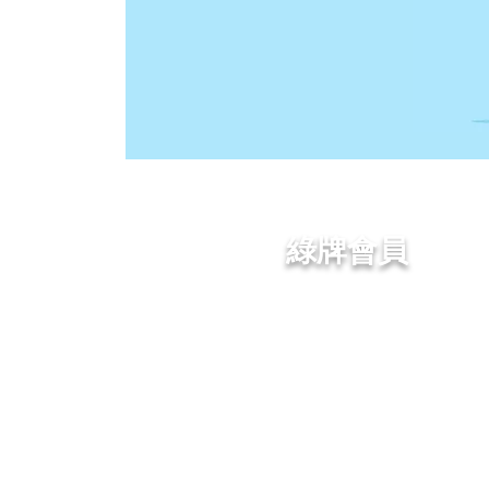
綠牌會員
超過1,000元港幣；
下次購買享受九折優惠