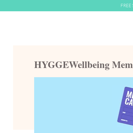
FREE S
HYGGEWellbeing Memb